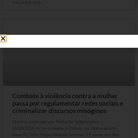
8 de abril de 2026
Combate à violência contra a mulher
passa por regulamentar redes sociais e
criminalizar discursos misóginos
Matéria publicada por Redação Spbancarios –
11/03/2026 Ao se entregar à Polícia, na última quarta-
feira (4), Vitor Hugo Oliveira Simonin, 18 anos, um dos