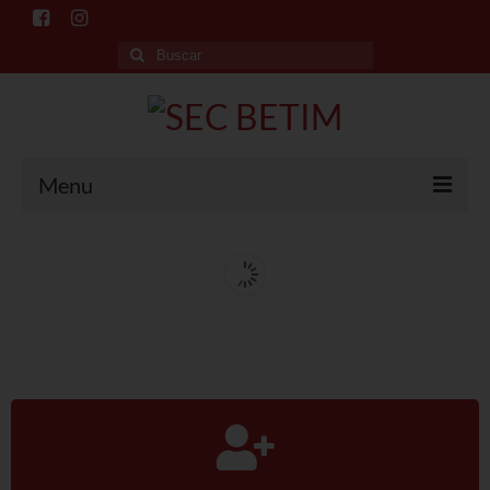
Menu
Início
O Sindicato
Histórico
Sede e Subsedes
Departamentos
Esporte e Cultura