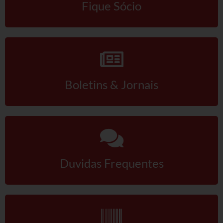
Fique Sócio
Jurídico
Saúde do Trabalhador
Formação Política
Mulheres Trabalhadoras
Boletins & Jornais
Homologação
Vídeos
Convenções
Comércio em geral
Duvidas Frequentes
Material de construção tintas, ferragens e
maquinismo de Betim
ACT’s