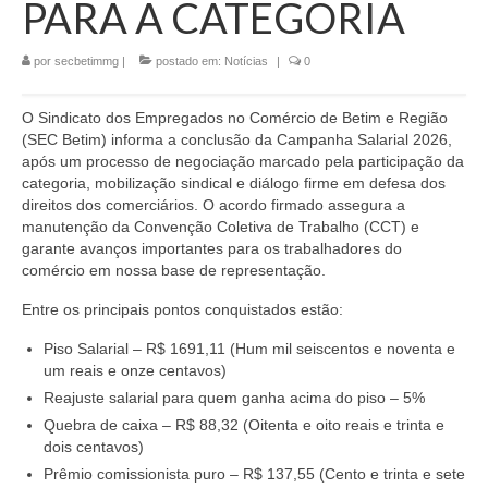
PARA A CATEGORIA
Jurídico
por
secbetimmg
|
postado em:
Notícias
|
0
Saúde do Trabalhador
Formação Política
O Sindicato dos Empregados no Comércio de Betim e Região
(SEC Betim) informa a conclusão da Campanha Salarial 2026,
Mulheres Trabalhadoras
após um processo de negociação marcado pela participação da
categoria, mobilização sindical e diálogo firme em defesa dos
Homologação
direitos dos comerciários. O acordo firmado assegura a
manutenção da Convenção Coletiva de Trabalho (CCT) e
Vídeos
garante avanços importantes para os trabalhadores do
comércio em nossa base de representação.
Convenções
Entre os principais pontos conquistados estão:
Comércio em geral
Piso Salarial – R$ 1691,11 (Hum mil seiscentos e noventa e
um reais e onze centavos)
Material de construção tintas, ferragens e
Reajuste salarial para quem ganha acima do piso – 5%
maquinismo de Betim
Quebra de caixa – R$ 88,32 (Oitenta e oito reais e trinta e
ACT’s
dois centavos)
Prêmio comissionista puro – R$ 137,55 (Cento e trinta e sete