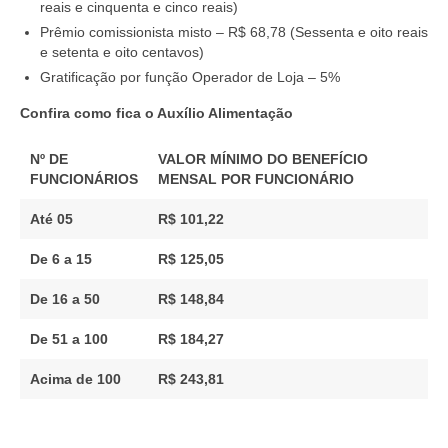
Acordos Coletivos de Trabalho por Empresa
reais e cinquenta e cinco reais)
Prêmio comissionista misto – R$ 68,78 (Sessenta e oito reais
Notícias
e setenta e oito centavos)
Gratificação por função Operador de Loja – 5%
Fotos
Confira como fica o Auxílio Alimentação
Contato
Nº DE
VALOR MÍNIMO DO BENEFÍCIO
FUNCIONÁRIOS
MENSAL POR FUNCIONÁRIO
Até 05
R$ 101,22
De 6 a 15
R$ 125,05
De 16 a 50
R$ 148,84
De 51 a 100
R$ 184,27
Acima de 100
R$ 243,81