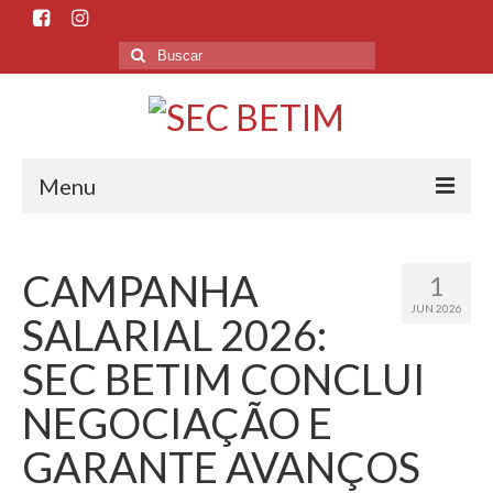
Menu
Início
CAMPANHA
1
O Sindicato
JUN 2026
SALARIAL 2026:
Histórico
SEC BETIM CONCLUI
Sede e Subsedes
NEGOCIAÇÃO E
Departamentos
GARANTE AVANÇOS
Esporte e Cultura