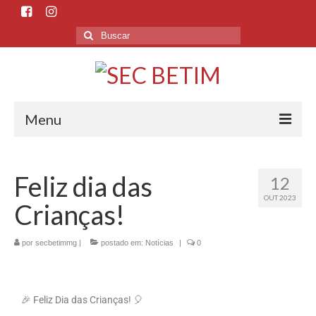
Menu
Início
Feliz dia das
12
O Sindicato
OUT 2023
Crianças!
Histórico
Sede e Subsedes
por
secbetimmg
|
postado em:
Notícias
|
0
Departamentos
🎉 Feliz Dia das Crianças! 🎈
Esporte e Cultura