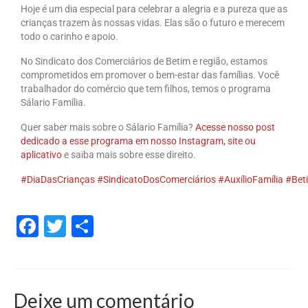
Hoje é um dia especial para celebrar a alegria e a pureza que as
Jurídico
crianças trazem às nossas vidas. Elas são o futuro e merecem
todo o carinho e apoio.
Saúde do Trabalhador
No Sindicato dos Comerciários de Betim e região, estamos
Formação Política
comprometidos em promover o bem-estar das famílias. Você
trabalhador do comércio que tem filhos, temos o programa
Mulheres Trabalhadoras
Sálario Família.
Homologação
Quer saber mais sobre o Sálario Família?
Acesse nosso post
dedicado a esse programa em nosso Instagram, site ou
Vídeos
aplicativo
e saiba mais sobre esse direito.
#DiaDasCrianças
#SindicatoDosComerciários
#AuxílioFamília
#Bet
Convenções
Comércio em geral
Facebook
Twitter
Share
Material de construção tintas, ferragens e
maquinismo de Betim
ACT’s
Deixe um comentário