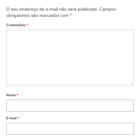
Acordos Coletivos de Trabalho por Empresa
O seu endereço de e-mail não será publicado.
Campos
Notícias
obrigatórios são marcados com
*
Comentário
*
Fotos
Contato
Nome
*
E-mail
*