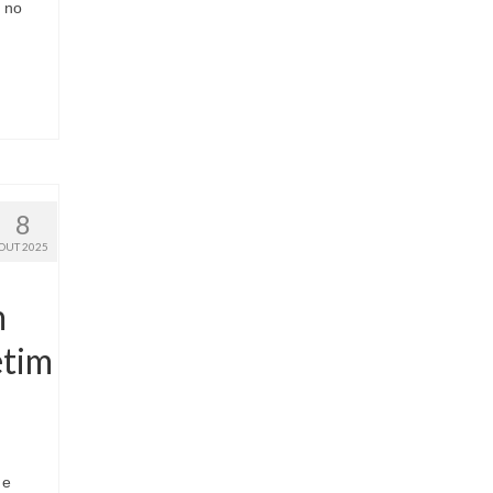
s no
8
OUT 2025
m
etim
 e