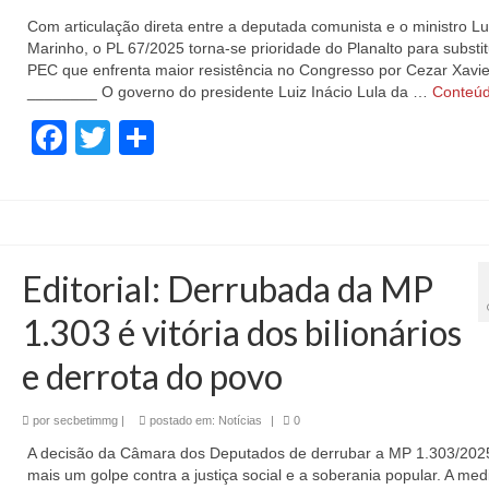
Com articulação direta entre a deputada comunista e o ministro Lu
Marinho, o PL 67/2025 torna-se prioridade do Planalto para substit
PEC que enfrenta maior resistência no Congresso por Cezar Xavie
________ O governo do presidente Luiz Inácio Lula da …
Conteú
Facebook
Twitter
Share
Editorial: Derrubada da MP
1.303 é vitória dos bilionários
e derrota do povo
por
secbetimmg
|
postado em:
Notícias
|
0
A decisão da Câmara dos Deputados de derrubar a MP 1.303/202
mais um golpe contra a justiça social e a soberania popular. A med