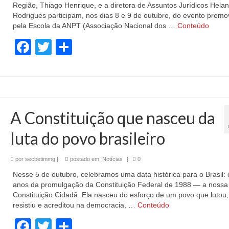
Região, Thiago Henrique, e a diretora de Assuntos Jurídicos Hela
Rodrigues participam, nos dias 8 e 9 de outubro, do evento promo
pela Escola da ANPT (Associação Nacional dos …
Conteúdo
Facebook
Twitter
Share
A Constituição que nasceu da
luta do povo brasileiro
por
secbetimmg
|
postado em:
Notícias
|
0
Nesse 5 de outubro, celebramos uma data histórica para o Brasil: 
anos da promulgação da Constituição Federal de 1988 — a nossa
Constituição Cidadã. Ela nasceu do esforço de um povo que lutou,
resistiu e acreditou na democracia, …
Conteúdo
Facebook
Twitter
Share