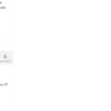
ne
vido
6
OUT 2025
os 37