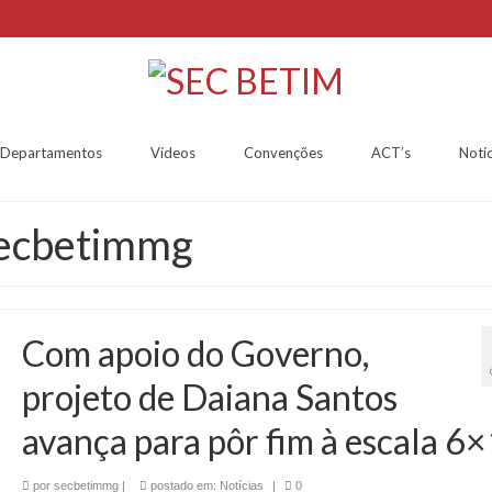
Departamentos
Vídeos
Convenções
ACT’s
Notíc
secbetimmg
Com apoio do Governo,
projeto de Daiana Santos
avança para pôr fim à escala 6×
por
secbetimmg
|
postado em:
Notícias
|
0