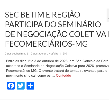
SEC BETIM E REGIÃO
PARTICIPA DO SEMINÁRIO
DE NEGOCIAÇÃO COLETIVA
FECOMERCIÁRIOS-MG
por
secbetimmg
|
postado em:
Notícias
|
0
Entre os dias 1º e 3 de outubro de 2025, em São Gonçalo do Par
acontece o Seminário de Negociação Coletiva para 2026, promovi
Fecomerciários-MG. O evento tratará de temas relevantes para o
movimento sindical, como os …
Conteúdo
Facebook
Twitter
Share