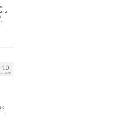
iz
uir a
r
do
10
OUT 2025
5 é
ida,