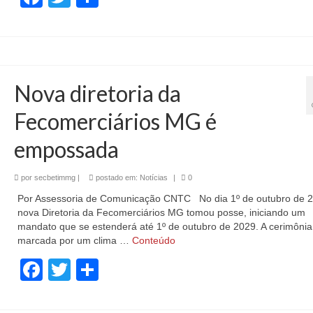
Nova diretoria da
Fecomerciários MG é
empossada
por
secbetimmg
|
postado em:
Notícias
|
0
Por Assessoria de Comunicação CNTC No dia 1º de outubro de 2
nova Diretoria da Fecomerciários MG tomou posse, iniciando um
mandato que se estenderá até 1º de outubro de 2029. A cerimônia 
marcada por um clima …
Conteúdo
Facebook
Twitter
Share