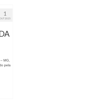
1
OUT 2025
 DA
á – MG,
do pela