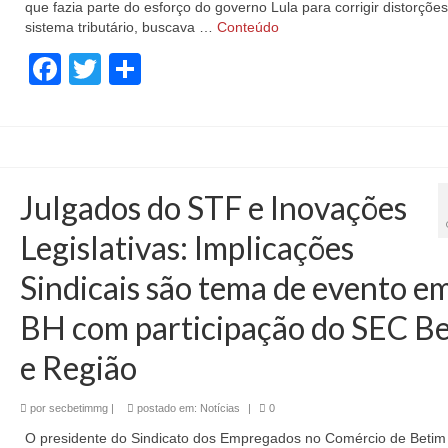
que fazia parte do esforço do governo Lula para corrigir distorçõe
sistema tributário, buscava …
Conteúdo
Facebook
Twitter
Share
Julgados do STF e Inovações
Legislativas: Implicações
Sindicais são tema de evento e
BH com participação do SEC B
e Região
por
secbetimmg
|
postado em:
Notícias
|
0
O presidente do Sindicato dos Empregados no Comércio de Betim