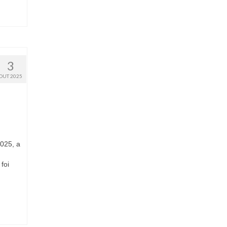
3
OUT 2025
025, a
foi