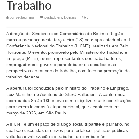
Trabalho
Jurídico
por
secbetimmg
|
postado em:
Notícias
|
0
Saúde do Trabalhador
Formação Política
A direção do Sindicato dos Comerciários de Betim e Região
marcou presença nesta terça-feira (18) na etapa estadual da II
Mulheres Trabalhadoras
Conferência Nacional do Trabalho (II CNT), realizada em Belo
Horizonte. O evento, promovido pelo Ministério do Trabalho e
Homologação
Emprego (MTE), reuniu representantes dos trabalhadores,
empregadores e governo para debater os desafios e as
Vídeos
perspectivas do mundo do trabalho, com foco na promoção do
trabalho decente.
Convenções
A abertura foi conduzida pelo ministro do Trabalho e Emprego,
Luiz Marinho, no Auditório do SESC Palladium. A conferência
Comércio em geral
ocorreu das 8h às 18h e teve como objetivo reunir contribuições
para serem levadas à etapa nacional, que acontecerá em
Material de construção tintas, ferragens e
março de 2026, em São Paulo.
maquinismo de Betim
A II CNT é um espaço de diálogo social tripartite e paritário, no
ACT’s
qual são discutidas diretrizes para fortalecer políticas públicas
voltadas à valorização do trabalho, ao combate às