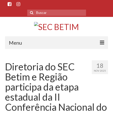
Menu
Início
Diretoria do SEC
18
O Sindicato
NOV 2025
Betim e Região
Histórico
participa da etapa
Sede e Subsedes
estadual da II
Departamentos
Conferência Nacional do
Esporte e Cultura