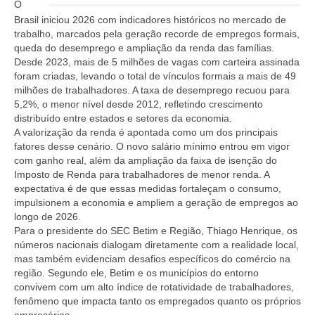
O
Jurídico
Brasil iniciou 2026 com indicadores históricos no mercado de
trabalho, marcados pela geração recorde de empregos formais,
Saúde do Trabalhador
queda do desemprego e ampliação da renda das famílias.
Desde 2023, mais de 5 milhões de vagas com carteira assinada
Formação Política
foram criadas, levando o total de vínculos formais a mais de 49
milhões de trabalhadores. A taxa de desemprego recuou para
Mulheres Trabalhadoras
5,2%, o menor nível desde 2012, refletindo crescimento
distribuído entre estados e setores da economia.
Homologação
A valorização da renda é apontada como um dos principais
fatores desse cenário. O novo salário mínimo entrou em vigor
Vídeos
com ganho real, além da ampliação da faixa de isenção do
Imposto de Renda para trabalhadores de menor renda. A
Convenções
expectativa é de que essas medidas fortaleçam o consumo,
impulsionem a economia e ampliem a geração de empregos ao
Comércio em geral
longo de 2026.
Para o presidente do SEC Betim e Região, Thiago Henrique, os
números nacionais dialogam diretamente com a realidade local,
Material de construção tintas, ferragens e
mas também evidenciam desafios específicos do comércio na
maquinismo de Betim
região. Segundo ele, Betim e os municípios do entorno
convivem com um alto índice de rotatividade de trabalhadores,
ACT’s
fenômeno que impacta tanto os empregados quanto os próprios
empresários.