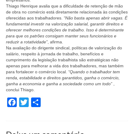
Acordos Coletivos de Trabalho por Empresa
Thiago Henrique avalia que a dificuldade de retenção de mão
de obra no comércio está diretamente relacionada às condições
Notícias
oferecidas aos trabalhadores.
“Não basta apenas abrir vagas. É
fundamental investir na valorização salarial, garantir direitos e
Fotos
oferecer melhores condições de trabalho. Isso é determinante
para que os patrões consigam manter seus funcionários e
Contato
reduzir a rotatividade”
, afirma.
Na avaliação do dirigente sindical, políticas de valorização do
salário, respeito à jornada de trabalho, benefícios e
cumprimento da legislação trabalhista são estratégicas não
apenas para melhorar a vida dos trabalhadores, mas também
para fortalecer o comércio local.
“Quando o trabalhador tem
renda, estabilidade e direitos garantidos, ganha o comércio,
ganha a economia e ganha a sociedade como um todo”
,
conclui Thiago.
Facebook
Twitter
Share