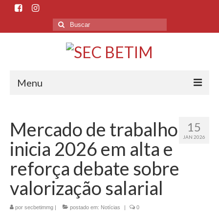
Menu
Início
Mercado de trabalho
15
O Sindicato
JAN 2026
inicia 2026 em alta e
Histórico
reforça debate sobre
Sede e Subsedes
valorização salarial
Departamentos
por
secbetimmg
|
postado em:
Notícias
|
0
Esporte e Cultura