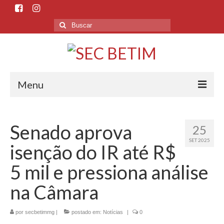
Menu
Início
Senado aprova
25
O Sindicato
SET 2025
isenção do IR até R$
Histórico
5 mil e pressiona análise
Sede e Subsedes
na Câmara
Departamentos
por
secbetimmg
|
postado em:
Notícias
|
0
Esporte e Cultura