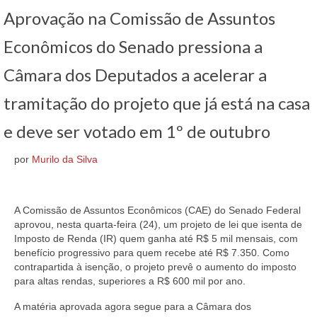
Aprovação na Comissão de Assuntos
Jurídico
Econômicos do Senado pressiona a
Saúde do Trabalhador
Câmara dos Deputados a acelerar a
Formação Política
tramitação do projeto que já está na casa
Mulheres Trabalhadoras
e deve ser votado em 1º de outubro
Homologação
por
Murilo da Silva
Vídeos
Convenções
A Comissão de Assuntos Econômicos (CAE) do Senado Federal
Comércio em geral
aprovou, nesta quarta-feira (24), um projeto de lei que isenta de
Imposto de Renda (IR) quem ganha até R$ 5 mil mensais, com
Material de construção tintas, ferragens e
benefício progressivo para quem recebe até R$ 7.350. Como
maquinismo de Betim
contrapartida à isenção, o projeto prevê o aumento do imposto
para altas rendas, superiores a R$ 600 mil por ano.
ACT’s
A matéria aprovada agora segue para a Câmara dos