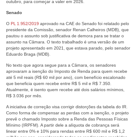
outubro, para começar a valer em 2026.
Senado
O
PL 1.952/2019
aprovado na CAE do Senado foi relatado pelo
presidente da Comissão, senador Renan Calheiros (MDB), que
pautou o assunto sob justificativa de demora para se tratar o
assunto na Câmara. O texto trabalhado é uma versão de um
projeto apresentado em 2021, que estava parado, pelo senador
Eduardo Braga (MDB).
No texto que agora segue para a Câmara, os senadores
aprovaram a isenção do Imposto de Renda para quem recebe
até 5 mil reais (R$ 60 mil por ano), com benefício escalonado
que beneficia quem recebe entre R$ 5 mil e R$ 7.350.
Atualmente, é isento quem recebe até dois salários mínimos,
R$ 3.036 por mês.
A iniciativa de correção visa corrigir distorções da tabela do IR.
Como forma de compensar as perdas com a isenção, o projeto
prevê o chamado Imposto sobre a Renda das Pessoas Físicas
Mínimo (IRPFM). A partir dele a alíquota de cobrança será
linear entre 0% e 10% para rendas entre R$ 600 mil e R$ 1,2