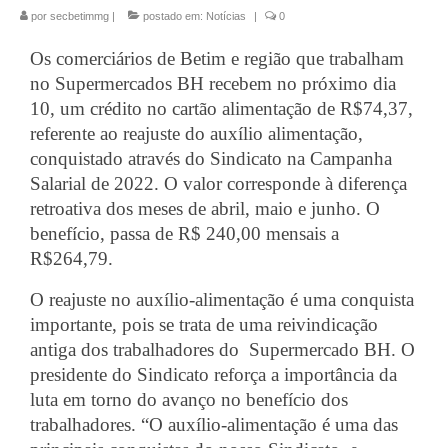
por
secbetimmg
|
postado em:
Notícias
|
0
Jurídico
Os comerciários de Betim e região que trabalham 
Saúde do Trabalhador
no Supermercados BH recebem no próximo dia 
Formação Política
10, um crédito no cartão alimentação de R$74,37, 
referente ao reajuste do auxílio alimentação, 
Mulheres Trabalhadoras
conquistado através do Sindicato na Campanha 
Salarial de 2022. O valor corresponde à diferença 
Homologação
retroativa dos meses de abril, maio e junho. O 
Vídeos
benefício, passa de R$ 240,00 mensais a 
R$264,79.
Convenções
O reajuste no auxílio-alimentação é uma conquista 
Comércio em geral
importante, pois se trata de uma reivindicação 
antiga dos trabalhadores do
Supermercado BH. O 
Material de construção tintas, ferragens e
maquinismo de Betim
presidente do Sindicato reforça a importância da 
luta em torno do avanço no benefício dos 
ACT’s
trabalhadores. 
“
O auxílio-alimentação é uma das 