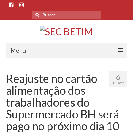
Menu
Início
Reajuste no cartão
6
O Sindicato
JUL 2022
alimentação dos
Histórico
trabalhadores do
Sede e Subsedes
Supermercado BH será
Departamentos
pago no próximo dia 10
Esporte e Cultura