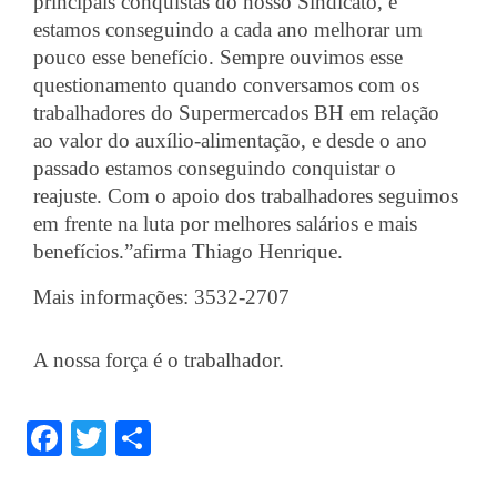
principais conquistas do nosso Sindicato, e 
Acordos Coletivos de Trabalho por Empresa
estamos conseguindo a cada ano melhorar um 
Notícias
pouco esse benefício. Sempre ouvimos esse 
questionamento quando conversamos com os 
Fotos
trabalhadores do Supermercados BH em relação 
ao valor do auxílio-alimentação, e desde o ano 
Contato
passado estamos conseguindo conquistar o 
reajuste. Com o apoio dos trabalhadores seguimos 
em frente na luta por melhores salários e mais 
benefícios.”afirma Thiago Henrique. 
Mais informações: 
3532-2707
A nossa força é o trabalhador.
Facebook
Twitter
Share