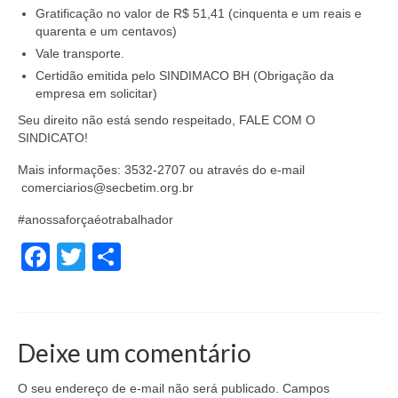
Acordos Coletivos de Trabalho por Empresa
Gratificação no valor de R$ 51,41 (cinquenta e um reais e
quarenta e um centavos)
Notícias
Vale transporte.
Fotos
Certidão emitida pelo SINDIMACO BH (Obrigação da
empresa em solicitar)
Contato
Seu direito não está sendo respeitado, FALE COM O
SINDICATO!
Mais informações: 3532-2707 ou através do e-mail
comerciarios@secbetim.org.br
#anossaforçaéotrabalhador
Facebook
Twitter
Share
Deixe um comentário
O seu endereço de e-mail não será publicado.
Campos