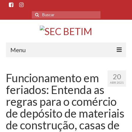
Menu
Início
Funcionamento em
20
O Sindicato
ABR 2021
feriados: Entenda as
Histórico
regras para o comércio
Sede e Subsedes
de depósito de materiais
Departamentos
de construção, casas de
Esporte e Cultura