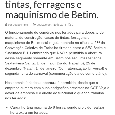
tintas, ferragens e
Jurídico
maquinismo de Betim.
Saúde do Trabalhador
por
secbetimmg
|
postado em:
Notícias
|
0
Formação Política
O funcionamento do comércio nos feriados para depósito de
Mulheres Trabalhadoras
material de construção, casas de tintas, ferragens e
maquinismo de Betim está regulamentado na cláusula 28ª da
Homologação
Convenção Coletiva de Trabalho firmada entre o SEC Betim e
Sindimaco BH. Lembrando que NÃO é permitida a abertura
Vídeos
desse segmento somente em Betim nos seguintes feriados:
Sexta-Feira Santa, 1° de maio (Dia do Trabalho), 25 de
dezembro (Natal), 1° de janeiro (Confraternização Universal) e
Convenções
segunda-feira de carnaval (comemoração dia do comerciário).
Comércio em geral
Nos demais feriados a abertura é permitida, desde que a
empresa cumpra com suas obrigações previstas na CCT. Veja o
Material de construção tintas, ferragens e
dever da empresa e o direito do funcionário quando trabalha
maquinismo de Betim
nos feriados:
ACT’s
Carga horária máxima de 8 horas, sendo proibido realizar
hora extra em feriados.