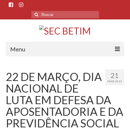
Menu
Início
22 DE MARÇO, DIA
21
O Sindicato
MAR 2019
NACIONAL DE
Histórico
LUTA EM DEFESA DA
Sede e Subsedes
APOSENTADORIA E DA
Departamentos
PREVIDÊNCIA SOCIAL
Esporte e Cultura