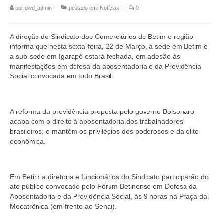
por
dwd_admin
|
postado em:
Notícias
|
0
Jurídico
Saúde do Trabalhador
A direção do Sindicato dos Comerciários de Betim e região
informa que nesta sexta-feira, 22 de Março, a sede em Betim e
Formação Política
a sub-sede em Igarapé estará fechada, em adesão às
manifestações em defesa da aposentadoria e da Previdência
Mulheres Trabalhadoras
Social convocada em todo Brasil.
Homologação
Vídeos
A reforma da previdência proposta pelo governo Bolsonaro
acaba com o direito à aposentadoria dos trabalhadores
brasileiros, e mantém os privilégios dos poderosos e da elite
Convenções
econômica.
Comércio em geral
Material de construção tintas, ferragens e
Em Betim a diretoria e funcionários do Sindicato participarão do
maquinismo de Betim
ato público convocado pelo Fórum Betinense em Defesa da
Aposentadoria e da Previdência Social, às 9 horas na Praça da
ACT’s
Mecatrônica (em frente ao Senai).