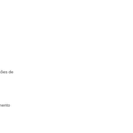
ções de
omento