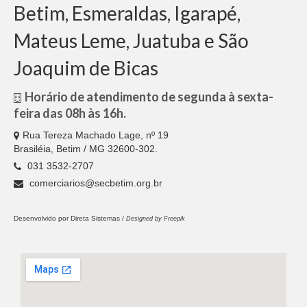
Betim, Esmeraldas, Igarapé,
Jurídico
Mateus Leme, Juatuba e São
Saúde do Trabalhador
Joaquim de Bicas
Formação Política
Horário de atendimento de segunda à sexta-
Mulheres Trabalhadoras
feira das 08h às 16h.
Homologação
Rua Tereza Machado Lage, nº 19
Brasiléia, Betim / MG 32600-302.
Vídeos
031 3532-2707
Convenções
comerciarios@secbetim.org.br
Comércio em geral
Desenvolvido por
Direta Sistemas /
Designed by Freepik
Material de construção tintas, ferragens e
maquinismo de Betim
ACT’s