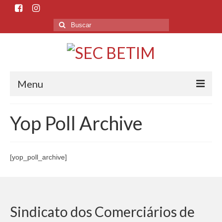
Menu
Início
Yop Poll Archive
O Sindicato
Histórico
[yop_poll_archive]
Sede e Subsedes
Departamentos
Sindicato dos Comerciários de
Esporte e Cultura