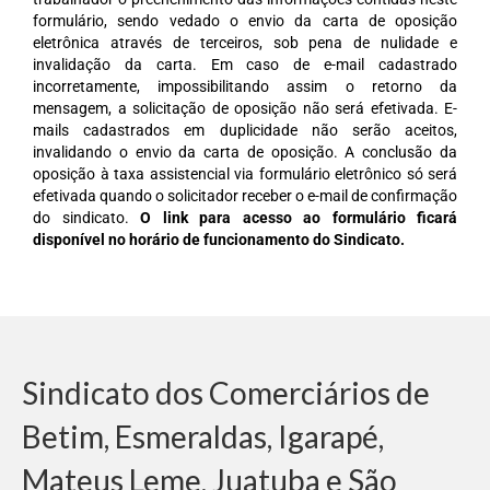
formulário, sendo vedado o envio da carta de oposição
Jurídico
eletrônica através de terceiros, sob pena de nulidade e
invalidação da carta. Em caso de e-mail cadastrado
Saúde do Trabalhador
incorretamente, impossibilitando assim o retorno da
mensagem, a solicitação de oposição não será efetivada. E-
Formação Política
mails cadastrados em duplicidade não serão aceitos,
invalidando o envio da carta de oposição. A conclusão da
Mulheres Trabalhadoras
oposição à taxa assistencial via formulário eletrônico só será
efetivada quando o solicitador receber o e-mail de confirmação
Homologação
do sindicato.
O link para acesso ao formulário ficará
disponível no horário de funcionamento do Sindicato.
Vídeos
Convenções
Comércio em geral
Material de construção tintas, ferragens e
Sindicato dos Comerciários de
maquinismo de Betim
Betim, Esmeraldas, Igarapé,
ACT’s
Mateus Leme, Juatuba e São