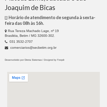
Acordos Coletivos de Trabalho por Empresa
Joaquim de Bicas
Notícias
Horário de atendimento de segunda à sexta-
Fotos
feira das 08h às 16h.
Contato
Rua Tereza Machado Lage, nº 19
Brasiléia, Betim / MG 32600-302.
031 3532-2707
comerciarios@secbetim.org.br
Desenvolvido por
Direta Sistemas /
Designed by Freepik