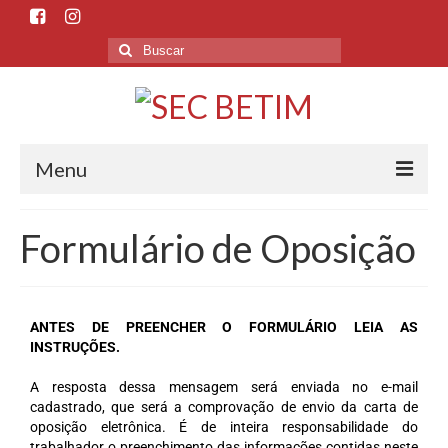
Menu
Início
Formulário de Oposição
O Sindicato
Histórico
ANTES DE PREENCHER O FORMULÁRIO LEIA AS
Sede e Subsedes
INSTRUÇÕES.
Departamentos
A resposta dessa mensagem será enviada no e-mail
cadastrado, que será a comprovação de envio da carta de
oposição eletrônica.
Esporte e Cultura
É de inteira responsabilidade do
trabalhador o preenchimento das informações contidas neste