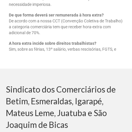
necessidade imperiosa.
Jurídico
De que forma deverá ser remunerada à hora extra?
Saúde do Trabalhador
De acordo com a nossa CCT (Convenção Coletiva de Trabalho)
a categoria comerciária tem que receber hora-extra com
Formação Política
adicional de 70%.
Mulheres Trabalhadoras
A hora extra incide sobre direitos trabalhistas?
Sim, sobre as férias, 13º salário, verbas rescisórias, FGTS, e
Homologação
Vídeos
Convenções
Sindicato dos Comerciários de
Comércio em geral
Betim, Esmeraldas, Igarapé,
Material de construção tintas, ferragens e
maquinismo de Betim
Mateus Leme, Juatuba e São
ACT’s
Joaquim de Bicas