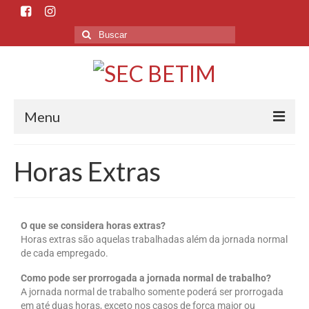
Menu
Início
Horas Extras
O Sindicato
Histórico
O que se considera horas extras?
Sede e Subsedes
Horas extras são aquelas trabalhadas além da jornada normal
de cada empregado.
Departamentos
Como pode ser prorrogada a jornada normal de trabalho?
A jornada normal de trabalho somente poderá ser prorrogada
Esporte e Cultura
em até duas horas, exceto nos casos de força maior ou